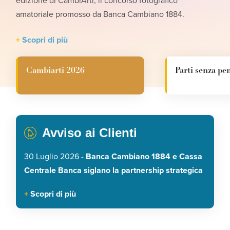
edizione di CambiArti, il concorso fotografico
in Italia e nel mondo.
Scopri nel nostro articolo cosa cambia dal 3 agosto
amatoriale promosso da Banca Cambiano 1884.
Scopri di più
Scopri di più
Scopri di più
Cambiarti 2026
Parti senza pen
Avviso ai Clienti
30 Luglio 2026 -
Banca Cambiano 1884 e Cassa
Centrale Banca siglano la partnership strategica
Scopri di più