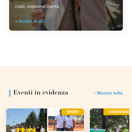
costi, massima libertà.
Scopri di più
Eventi in evidenza
Mostra tutto
SPORT
CONVEGNI E