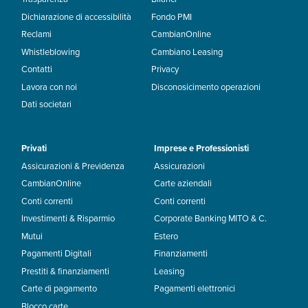
Dichiarazione di accessibilità
Fondo PMI
Reclami
CambianOnline
Whistleblowing
Cambiano Leasing
Contatti
Privacy
Lavora con noi
Disconosicimento operazioni
Dati societari
Privati
Imprese e Professionisti
Assicurazioni & Previdenza
Assicurazioni
CambianOnline
Carte aziendali
Conti correnti
Conti correnti
Investimenti & Risparmio
Corporate Banking MITO & C.
Mutui
Estero
Pagamenti Digitali
Finanziamenti
Prestiti & finanziamenti
Leasing
Carte di pagamento
Pagamenti elettronici
Blocco carte