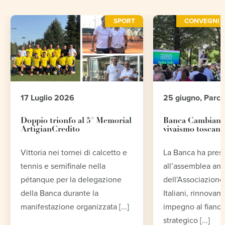
SPORT
CONVEGNI E
17 Luglio 2026
25 giugno, Parc
Doppio trionfo al 5° Memorial
Banca Cambiano 
ArtigianCredito
vivaismo toscano
Vittoria nei tornei di calcetto e
La Banca ha pres
tennis e semifinale nella
all’assemblea an
pétanque per la delegazione
dell’Associazione 
della Banca durante la
Italiani, rinnovand
manifestazione organizzata [...]
impegno al fianco
strategico [...]