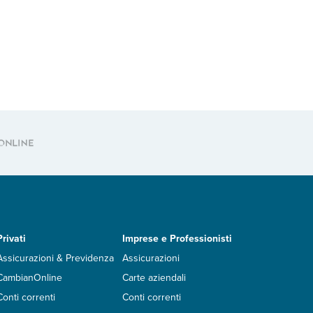
Privati
Imprese e Professionisti
Assicurazioni & Previdenza
Assicurazioni
CambianOnline
Carte aziendali
Conti correnti
Conti correnti