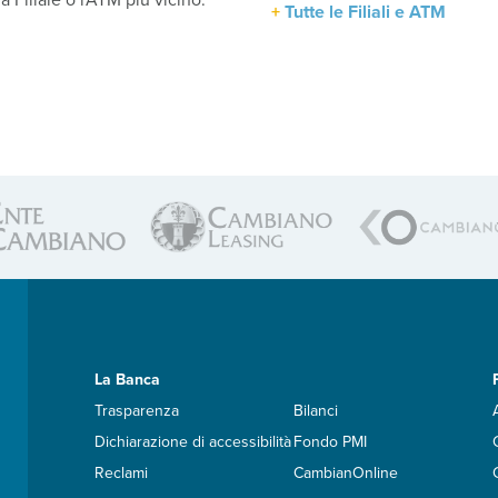
la Filiale o l'ATM più vicino.
Tutte le Filiali e ATM
La Banca
Trasparenza
Bilanci
Dichiarazione di accessibilità
Fondo PMI
Reclami
CambianOnline