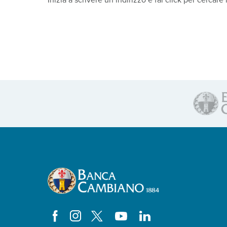
Inizia a scrivere un indirizzo e fai click per cercare 