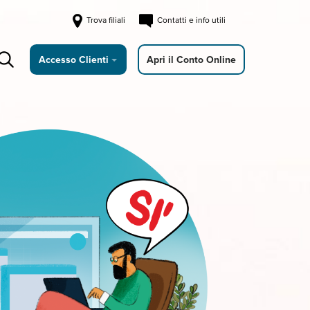
Trova filiali
Contatti e info utili
Accesso Clienti
Apri il Conto Online