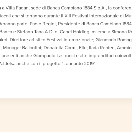
rà a Villa Fagan, sede di Banca Cambiano 1884 S.p.A., la confere
acoli che si terranno durante il XIII Festival Internazionale di Mu
eranno parte: Paolo Regini, Presidente di Banca Cambiano 1884 
 Banca e Stefano Tana A.D. di Cabel Holding insieme a Simona Ros
eri, Direttore artistico Festival Internazionale; Gianmaria Romagn
 Manager Ballantini; Donatella Carmi, FIle; Ilaria Renieri, Ammini
resenti anche Giampaolo Lastrucci e altri imprenditori coinvolti
 Valdelsa anche con il progetto “Leonardo 2019”