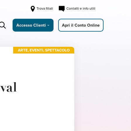
Trova filiali
Contatti e info utili
Accesso Clienti
Apri il Conto Online
ARTE
,
EVENTI
,
SPETTACOLO
val