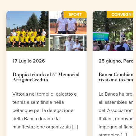
SPORT
CONVEGNI E
17 Luglio 2026
25 giugno, Parc
Doppio trionfo al 5° Memorial
Banca Cambiano 
ArtigianCredito
vivaismo toscano
Vittoria nei tornei di calcetto e
La Banca ha pres
tennis e semifinale nella
all’assemblea an
pétanque per la delegazione
dell’Associazione 
della Banca durante la
Italiani, rinnovand
manifestazione organizzata [...]
impegno al fianco
strategico [...]