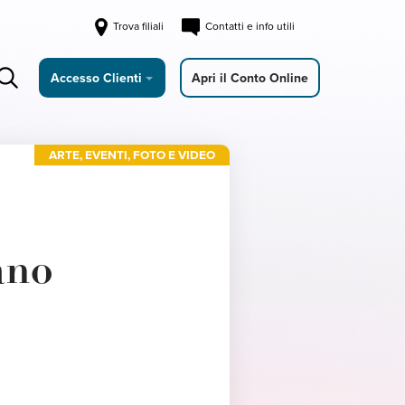
Trova filiali
Contatti e info utili
Accesso Clienti
Apri il Conto Online
ARTE
,
EVENTI
,
FOTO E VIDEO
ano