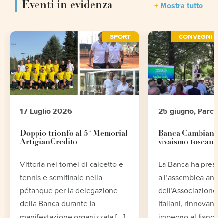
Eventi in evidenza
Mostra tutto
SPORT
CONVEGNI E
17 Luglio 2026
25 giugno, Parc
Doppio trionfo al 5° Memorial
Banca Cambiano 
ArtigianCredito
vivaismo toscano
Vittoria nei tornei di calcetto e
La Banca ha pres
tennis e semifinale nella
all’assemblea an
pétanque per la delegazione
dell’Associazione 
della Banca durante la
Italiani, rinnovand
manifestazione organizzata [...]
impegno al fianco