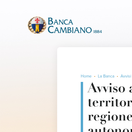
Home
La Banca
Avvisi
Avviso 
territor
regione
autonom