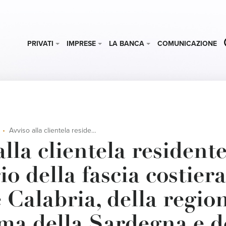
PRIVATI
IMPRESE
LA BANCA
COMUNICAZIONE
Avviso alla clientela residente nel territorio della fascia costiera della regione Calabria, della regione autonoma della Sardegna e della regione Sicilia
alla clientela resident
io della fascia costiera
 Calabria, della regio
a della Sardegna e d