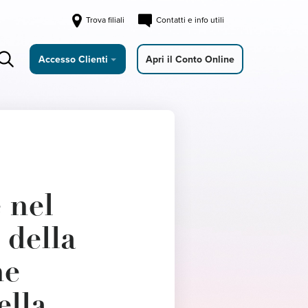
Trova filiali
Contatti e info utili
Accesso Clienti
Apri il Conto Online
e nel
 della
ne
ella