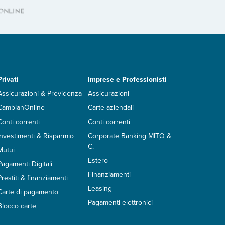
Privati
Imprese e Professionisti
Assicurazioni & Previdenza
Assicurazioni
CambianOnline
Carte aziendali
Conti correnti
Conti correnti
Investimenti & Risparmio
Corporate Banking MITO &
C.
Mutui
Estero
Pagamenti Digitali
Finanziamenti
Prestiti & finanziamenti
Leasing
Carte di pagamento
Pagamenti elettronici
Blocco carte