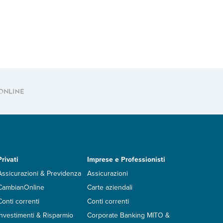
Privati
Imprese e Professionisti
Assicurazioni & Previdenza
Assicurazioni
CambianOnline
Carte aziendali
Conti correnti
Conti correnti
Investimenti & Risparmio
Corporate Banking MITO &