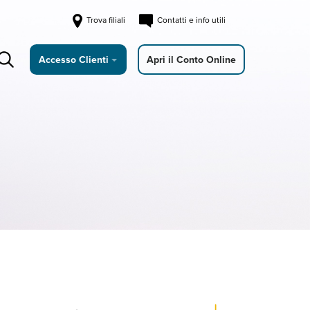
Trova filiali
Contatti e info utili
Accesso Clienti
Apri il Conto Online