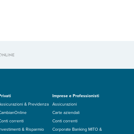
Privati
Imprese e Professionisti
Assicurazioni & Previdenza
Assicurazioni
CambianOnline
Carte aziendali
Conti correnti
Conti correnti
Investimenti & Risparmio
Corporate Banking MITO &