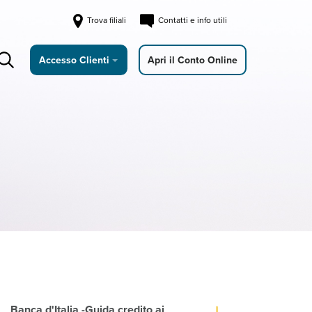
Trova filiali
Contatti e info utili
Accesso Clienti
Apri il Conto Online
Banca d'Italia -Guida credito ai