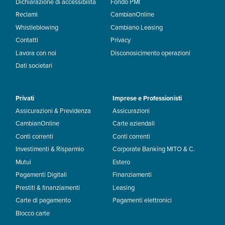
Dichiarazione di accessibilità
Fondo PMI
Reclami
CambianOnline
Whistleblowing
Cambiano Leasing
Contatti
Privacy
Lavora con noi
Disconosicimento operazioni
Dati societari
Privati
Imprese e Professionisti
Assicurazioni & Previdenza
Assicurazioni
CambianOnline
Carte aziendali
Conti correnti
Conti correnti
Investimenti & Risparmio
Corporate Banking MITO & C.
Mutui
Estero
Pagamenti Digitali
Finanziamenti
Prestiti & finanziamenti
Leasing
Carte di pagamento
Pagamenti elettronici
Blocco carte