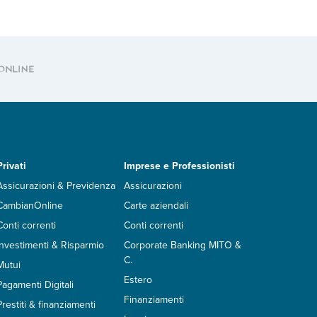
Privati
Imprese e Professionisti
Assicurazioni & Previdenza
Assicurazioni
CambianOnline
Carte aziendali
Conti correnti
Conti correnti
Investimenti & Risparmio
Corporate Banking MITO &
C.
Mutui
Estero
Pagamenti Digitali
Finanziamenti
Prestiti & finanziamenti