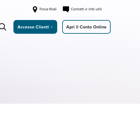
Trova filiali
Contatti e info utili
Accesso Clienti
Apri il Conto Online