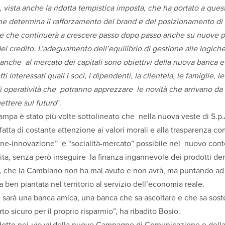
 vista anche la ridotta tempistica imposta, che ha portato a quest
 che determina il rafforzamento del brand e del posizionamento d
e che continuerà a crescere passo dopo passo anche su nuove pi
 del credito. L’adeguamento dell’equilibrio di gestione alle logich
 anche al mercato dei capitali sono obiettivi della nuova banca e 
ti interessati quali i soci, i dipendenti, la clientela, le famiglie, 
i operatività che potranno apprezzare le novità che arrivano da
ttere sul futuro
”.
ampa è stato più volte sottolineato che nella nuova veste di S.
 fatta di costante attenzione ai valori morali e alla trasparenza 
one-innovazione” e “socialità-mercato” possibile nel nuovo conte
cita, senza però inseguire la finanza ingannevole dei prodotti deri
, che la Cambiano non ha mai avuto e non avrà, ma puntando ad
en piantata nel territorio al servizio dell’economia reale.
 sarà una banca amica, una banca che sa ascoltare e che sa soste
to sicuro per il proprio risparmio”, ha ribadito Bosio.
dotto nei
visual
della nuove Campagne di Comunicazione e dell