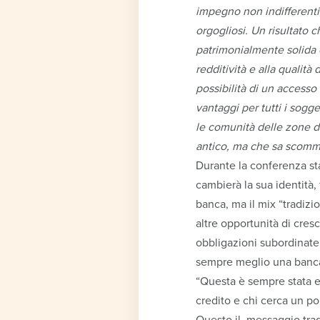
impegno non indifferenti,
orgogliosi. Un risultato
patrimonialmente solida 
redditività e alla qualità
possibilità di un accesso
vantaggi per tutti i sogget
le comunità delle zone d
antico, ma che sa scomme
Durante la conferenza st
cambierà la sua identità,
banca, ma il mix “tradizi
altre opportunità di cres
obbligazioni subordinate
sempre meglio una banca b
“Questa è sempre stata e
credito e chi cerca un por
Questo il messaggio tra