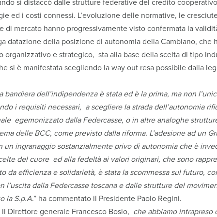
ando si distaccò dalle strutture federative del credito cooperati
tegie ed i costi connessi. L’evoluzione delle normative, le cresciu
e di mercato hanno progressivamente visto confermata la validità
nga datazione della posizione di autonomia della Cambiano, che
o organizzativo e strategico, sta alla base della scelta di tipo in
 si è manifestata scegliendo la way out resa possibile dalla legg
 la bandiera dell’indipendenza è stata ed è la prima, ma non l’uni
o i requisiti necessari, a scegliere la strada dell’autonomia ri
le egemonizzato dalla Federcasse, o in altre analoghe strutture
tema delle BCC, come previsto dalla riforma. L’adesione ad un G
 un ingranaggio sostanzialmente privo di autonomia che è invec
elte del cuore ed alla fedeltà ai valori originari, che sono rappr
 da efficienza e solidarietà, è stata la scommessa sul futuro, co
con l’uscita dalla Federcasse toscana e dalle strutture del movim
o la S.p.A
.” ha commentato il Presidente Paolo Regini.
 il Direttore generale Francesco Bosio,
che abbiamo intrapreso 