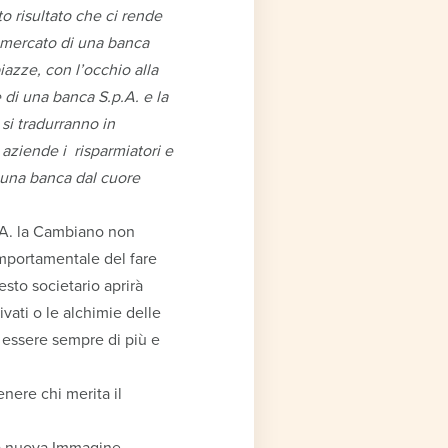
o risultato che ci rende
i mercato di una banca
azze, con l’occhio alla
e di una banca S.p.A. e la
si tradurranno in
le aziende i risparmiatori e
 una banca dal cuore
p.A. la Cambiano non
comportamentale del fare
sto societario aprirà
vati o le alchimie delle
 essere sempre di più e
nere chi merita il
a nuova Immagine