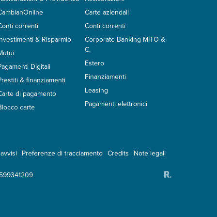
CambianOnline
Carte aziendali
Conti correnti
Conti correnti
Investimenti & Risparmio
Corporate Banking MITO &
C.
Mutui
Estero
Pagamenti Digitali
Finanziamenti
Prestiti & finanziamenti
Leasing
Carte di pagamento
Pagamenti elettronici
Blocco carte
avvisi
Preferenze di tracciamento
Credits
Note legali
2599341209