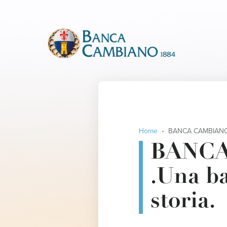
Home
BANCA CAMBIANO 1884 S.p.A. .Una banca nuova co
BANCA
.Una ba
storia.