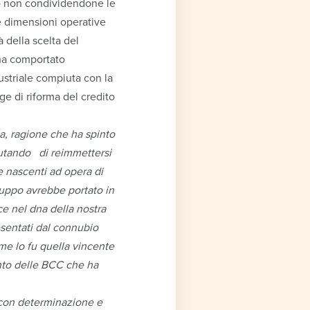
vo non condividendone le
te dimensioni operative
 della scelta del
 ha comportato
dustriale compiuta con la
e di riforma del credito
ca, ragione che ha spinto
fiutando di reimmettersi
 nascenti ad opera di
ruppo avrebbe portato in
e nel dna della nostra
esentati dal connubio
me lo fu quella vincente
ento delle BCC che ha
con determinazione e