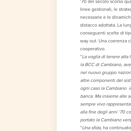
’70 del secolo scorso qu
linee gestionali, le stra
necessarie e le dinamich
distacco adottata. La lu
conseguenti scelte di tip
way out. Una coerenza che
cooperativo.
“
La voglia di tenere alta
la BCC di Cambiano, avend
nel nuovo gruppo naziona
altre componenti del sis
ogni caso la Cambiano in
banca. Ma insieme alle sc
sempre vivo rappresentato
alla fine degli anni ’70 
portato la Cambiano vers
“
Una sfida,
ha continuato