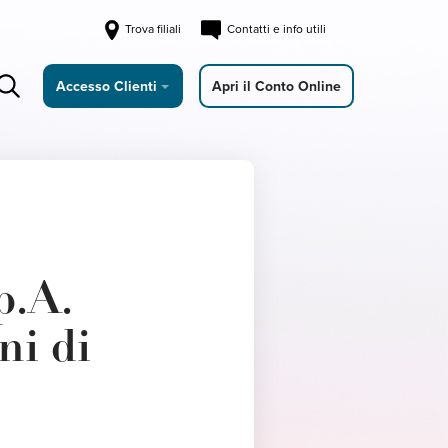
Trova filiali
Contatti e info utili
Accesso Clienti
Apri il Conto Online
.A.
ni di