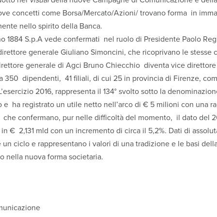
ove concetti come Borsa/Mercato/Azioni/ trovano forma in immagi
mente nello spirito della Banca.
1884 S.p.A vede confermati nel ruolo di Presidente Paolo Regin
irettore generale Giuliano Simoncini, che ricoprivano le stesse 
rettore generale di Agci Bruno Chiecchio diventa vice direttore 
50 dipendenti, 41 filiali, di cui 25 in provincia di Firenze, com
esercizio 2016, rappresenta il 134° svolto sotto la denominazion
e ha registrato un utile netto nell’arco di € 5 milioni con una r
 che confermano, pur nelle difficoltà del momento, il dato del 2
in € 2,131 mld con un incremento di circa il 5,2%. Dati di assolut
un ciclo e rappresentano i valori di una tradizione e le basi dell
o nella nuova forma societaria.
municazione