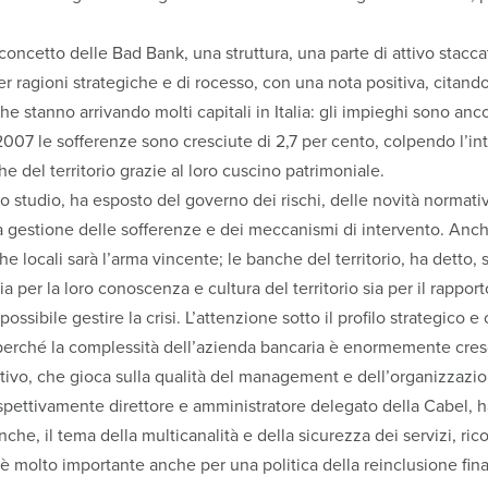
 concetto delle Bad Bank, una struttura, una parte di attivo stacca
er ragioni strategiche e di rocesso, con una nota positiva, citand
he stanno arrivando molti capitali in Italia: gli impieghi sono anc
 2007 le sofferenze sono cresciute di 2,7 per cento, colpendo l’i
 del territorio grazie al loro cuscino patrimoniale.
 studio, ha esposto del governo dei rischi, delle novità normative
la gestione delle sofferenze e dei meccanismi di intervento. Anch’
e locali sarà l’arma vincente; le banche del territorio, ha detto
ia per la loro conoscenza e cultura del territorio sia per il rappo
 possibile gestire la crisi. L’attenzione sotto il profilo strategico
perché la complessità dell’azienda bancaria è enormemente cresc
ivo, che gioca sulla qualità del management e dell’organizzazio
 rispettivamente direttore e amministratore delegato della Cabel,
nche, il tema della multicanalità e della sicurezza dei servizi, ri
o è molto importante anche per una politica della reinclusione fin