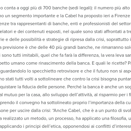
ano conta a oggi più di 700 banche (sedi legali): il numero più alt
ano un segmento importante e la Cabel ha proposto ieri a Firen
nze tra rappresentanti di banche, enti e professionisti del setto
 relatori e dei contenuti esposti, nel quale sono stati affrontati a 
ie e delle possibilità e strategie di ripresa dalla crisi, soprattutt
 la previsione è che delle 40 più grandi banche, ne rimarranno so
 sono tutti imitabili, quel che fa farà la differenza, la vera leva sa
’aspetto umano come rinascimento della banca. E quali le ricette?
guardandolo lo specchietto retrovisore e che il futuro non si asp
no stati tutti volti a sottolineare che contro la crisi bisogna puntar
acquistare la fiducia delle persone. Perché la banca è anche un s
l mutuo per la casa, allo sviluppo dell’attività, al risparmio per i 
prendo il convegno ha sottolineato proprio l’importanza della cul
sone per uscire dalla crisi: “Anche Cabel, che è a un punto di sv
 ha realizzato un metodo, un processo, ha applicato una filosofia,
pplicando i principi dell’etica, opponendosi ai conflitti d’interess