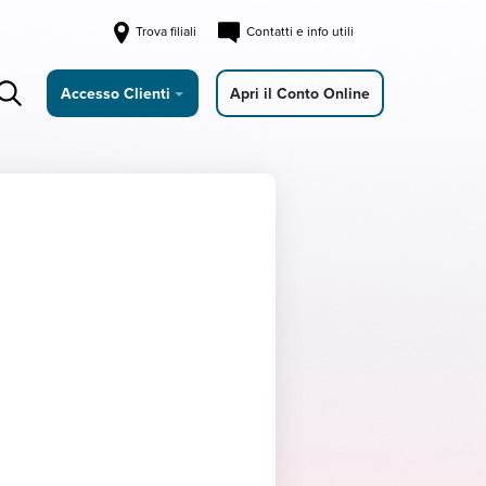
Trova filiali
Contatti e info utili
Accesso Clienti
Apri il Conto Online