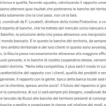
cienza e qualità, facendo squadra, valorizzando il rapporto um
ssono ottenere quei risultati che porteranno le banche del territo
petta solamente che la crisi passi, non ce la farà.
i, coordinati da F. Locatelli, direttore della rivista Firstonline, a 
 esperto di banche, che ha trattato del mercato unico bancario 
C Satellite, la soluzione della crisi passa attraverso una riacquisizi
 mondo bancario. E in questo le banche del territorio, da sempre 
loro ambito territoriale e dei loro clienti in questo sono avvanta
to, la fiducia passa necessariamente attraverso alla maggiore effi
ozi prevede, e le banche di credito cooperativo stesse, verran
radici storiche. “Nella lotta competitiva, il plus sarà il modo in cui
aratteristiche del rapporto con i clienti, qualità dei prodotti e se
 generale. Il rapporto con la gente, tipico della banca locale sarà
n la clientela, spesso anche socia”. Il futuro del risparmio si gio
fare la consulenza, di cui ci sarà sempre più bisogno, coadiuvati d
ale lanciato da Ruozi alle banche del territorio presenti al conveg
iuscire a gestire e organizzare le risorse nel migliore dei modi, p