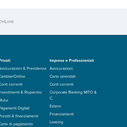
Privati
Imprese e Professionisti
Assicurazioni & Previdenza
Assicurazioni
CambianOnline
Carte aziendali
Conti correnti
Conti correnti
Investimenti & Risparmio
Corporate Banking MITO &
C.
Mutui
Estero
Pagamenti Digitali
Finanziamenti
Prestiti & finanziamenti
Leasing
Carte di pagamento