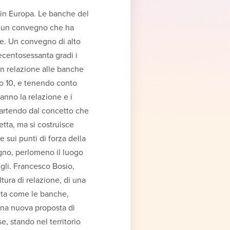
o in Europa. Le banche del
ze un convegno che ha
re. Un convegno di alto
trecentosessanta gradi i
o in relazione alle banche
lo 10, e tenendo conto
ranno la relazione e i
 Partendo dal concetto che
etta, ma si costruisce
e sui punti di forza della
ogno, perlomeno il luogo
figli. Francesco Bosio,
tura di relazione, di una
olta come le banche,
 una nuova proposta di
e, stando nel territorio