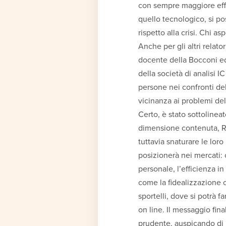
con sempre maggiore effi
quello tecnologico, si po
rispetto alla crisi. Chi as
Anche per gli altri relator
docente della Bocconi ed
della società di analisi I
persone nei confronti del
vicinanza ai problemi del 
Certo, è stato sottolinea
dimensione contenuta, Ru
tuttavia snaturare le loro 
posizionerà nei mercati: c
personale, l’efficienza in
come la fidealizzazione co
sportelli, dove si potrà 
on line. Il messaggio fin
prudente, auspicando di r