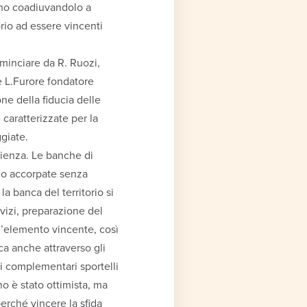
ano coadiuvandolo a
rio ad essere vincenti
cominciare da R. Ruozi,
e L.Furore fondatore
one della fiducia delle
caratterizzate per la
ggiate.
cienza. Le banche di
no accorpate senza
 la banca del territorio si
rvizi, preparazione del
 l’elemento vincente, così
ca anche attraverso gli
ai complementari sportelli
no è stato ottimista, ma
erché vincere la sfida