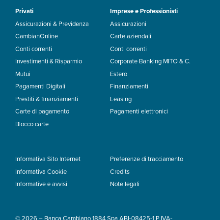
Privati
Imprese e Professionisti
Assicurazioni & Previdenza
Assicurazioni
CambianOnline
Carte aziendali
Conti correnti
Conti correnti
Investimenti & Risparmio
Corporate Banking MITO & C.
Mutui
Estero
Pagamenti Digitali
Finanziamenti
Prestiti & finanziamenti
Leasing
Carte di pagamento
Pagamenti elettronici
Blocco carte
Informativa Sito Internet
Preferenze di tracciamento
Informativa Cookie
Credits
Informative e avvisi
Note legali
© 2026 – Banca Cambiano 1884 Spa ABI-08425-1 P.IVA-