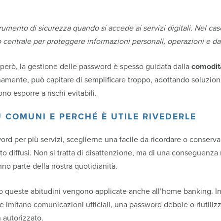
rumento di sicurezza quando si accede ai servizi digitali. Nel ca
entrale per proteggere informazioni personali, operazioni e dati
ni, però, la gestione delle password è spesso guidata dalla
comodit
namente, può capitare di semplificare troppo, adottando soluzio
o esporre a rischi evitabili.
Ù COMUNI E PERCHÉ È UTILE RIVEDERLE
word per più servizi, sceglierne una facile da ricordare o conserv
 diffusi. Non si tratta di disattenzione, ma di una conseguenza
anno parte della nostra quotidianità.
 queste abitudini vengono applicate anche all’home banking. In
 imitano comunicazioni ufficiali, una password debole o riutiliz
 autorizzato.