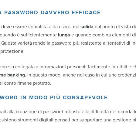
A PASSWORD DAVVERO EFFICACE
 deve essere complicata da usare, ma
solida
dal punto di vista d
e quando è sufficientemente
lunga
e quando combina elementi div
. Questa varietà rende la password più resistente ai tentativi di 
i protezione.
on sia collegata a informazioni personali facilmente intuibili e
ome banking
. In questo modo, anche nel caso in cui una crede
o al conto rimane protetto.
SWORD IN MODO PIÙ CONSAPEVOLE
ali alla creazione di password robuste è la difficoltà nel ricordarl
sistono strumenti digitali pensati per supportare una gestione pi