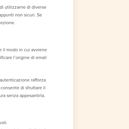
i utilizzarne di diverse
appunti non sicuri. Se
tezione.
e il modo in cui avviene
ficare l’origine di email
 autenticazione rafforza
consente di sfruttare il
ura senza appesantirla.
oli.