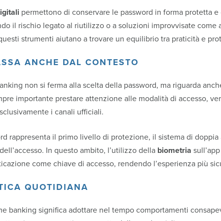
igitali
permettono di conservare le password in forma protetta e d
do il rischio legato al riutilizzo o a soluzioni improvvisate come 
questi strumenti aiutano a trovare un equilibrio tra praticità e pro
ASSA ANCHE DAL CONTESTO
anking non si ferma alla scelta della password, ma riguarda anch
mpre importante prestare attenzione alle modalità di accesso, veri
clusivamente i canali ufficiali.
d rappresenta il primo livello di protezione, il sistema di doppia
ell’accesso. In questo ambito, l’utilizzo della
biometria
sull’app 
ticazione come chiave di accesso, rendendo l’esperienza più sic
TICA QUOTIDIANA
me banking significa adottare nel tempo comportamenti consapev