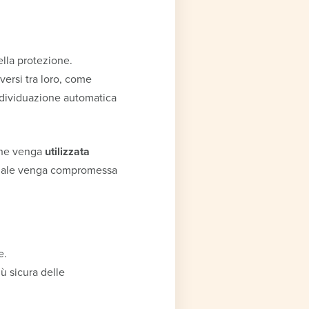
ella protezione.
ersi tra loro, come
individuazione automatica
 che venga
utilizzata
nziale venga compromessa
e.
ù sicura delle