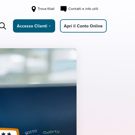
Trova filiali
Contatti e info utili
Accesso Clienti
Apri il Conto Online