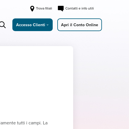
Trova filiali
Contatti e info utili
Accesso Clienti
Apri il Conto Online
amente tutti i campi. La