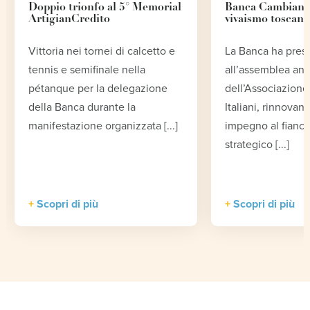
Doppio trionfo al 5° Memorial
Banca Cambiano 
ArtigianCredito
vivaismo toscano
Vittoria nei tornei di calcetto e
La Banca ha pres
tennis e semifinale nella
all’assemblea an
pétanque per la delegazione
dell’Associazione 
della Banca durante la
Italiani, rinnovand
manifestazione organizzata [...]
impegno al fianco
strategico [...]
Scopri di più
Scopri di più