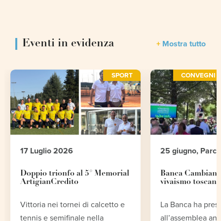
Eventi in evidenza
Mostra tutto
SPORT
CONVEGNI E
17 Luglio 2026
25 giugno, Parc
Doppio trionfo al 5° Memorial
Banca Cambiano 
ArtigianCredito
vivaismo toscano
Vittoria nei tornei di calcetto e
La Banca ha pres
tennis e semifinale nella
all’assemblea an