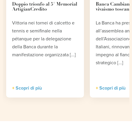
Doppio trionfo al 5° Memorial
Banca Cambiano 
ArtigianCredito
vivaismo toscano
Vittoria nei tornei di calcetto e
La Banca ha pres
tennis e semifinale nella
all’assemblea an
pétanque per la delegazione
dell’Associazione 
della Banca durante la
Italiani, rinnovand
manifestazione organizzata [...]
impegno al fianco
strategico [...]
Scopri di più
Scopri di più