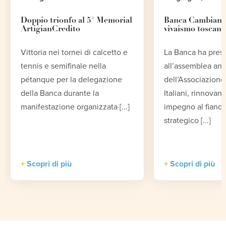
Doppio trionfo al 5° Memorial
Banca Cambiano 
ArtigianCredito
vivaismo toscano
Vittoria nei tornei di calcetto e
La Banca ha pres
tennis e semifinale nella
all’assemblea an
pétanque per la delegazione
dell’Associazione 
della Banca durante la
Italiani, rinnovand
manifestazione organizzata [...]
impegno al fianco
strategico [...]
Scopri di più
Scopri di più