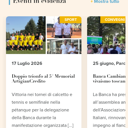
Eventi in evidenza
Mostra tutto
SPORT
CONVEGNI E
17 Luglio 2026
25 giugno, Parc
Doppio trionfo al 5° Memorial
Banca Cambiano 
ArtigianCredito
vivaismo toscano
Vittoria nei tornei di calcetto e
La Banca ha pres
tennis e semifinale nella
all’assemblea an
pétanque per la delegazione
dell’Associazione 
della Banca durante la
Italiani, rinnovand
manifestazione organizzata [...]
impegno al fianco