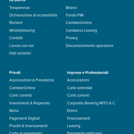
La Banca
Trasparenza
Bilanci
Dichiarazione di accessibilità
Fondo PMI
Reclami
CambianOnline
Whistleblowing
Cambiano Leasing
Contatti
Privacy
Lavora con noi
Disconosicimento operazioni
Dati societari
Privati
Imprese e Professionisti
Assicurazioni & Previdenza
Assicurazioni
CambianOnline
Carte aziendali
Conti correnti
Conti correnti
Investimenti & Risparmio
Corporate Banking MITO & C.
Mutui
Estero
Pagamenti Digitali
Finanziamenti
Prestiti & finanziamenti
Leasing
Carte di pagamento
Pagamenti elettronici