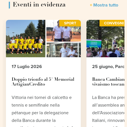
Eventi in evidenza
Mostra tutto
SPORT
CONVEGNI E
17 Luglio 2026
25 giugno, Parc
Doppio trionfo al 5° Memorial
Banca Cambiano 
ArtigianCredito
vivaismo toscano
Vittoria nei tornei di calcetto e
La Banca ha pres
tennis e semifinale nella
all’assemblea an
pétanque per la delegazione
dell’Associazione 
della Banca durante la
Italiani, rinnovand