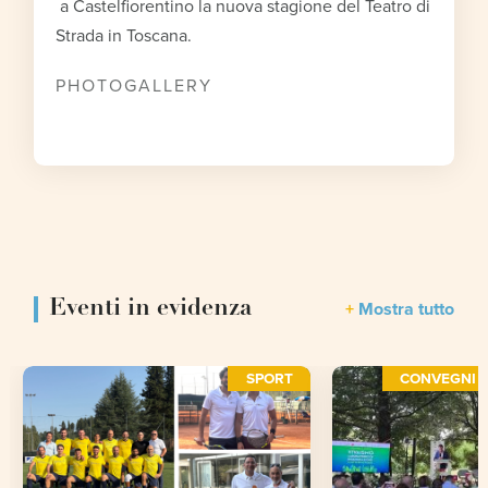
a Castelfiorentino la nuova stagione del Teatro di
Strada in Toscana.
PHOTOGALLERY
Eventi in evidenza
Mostra tutto
SPORT
CONVEGNI E