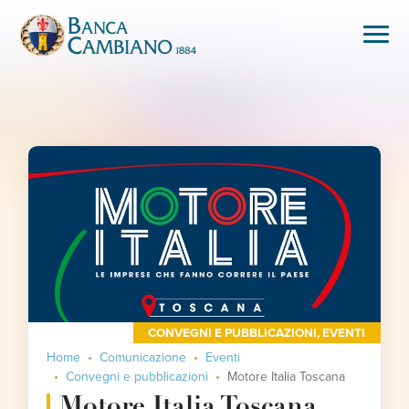
CONVEGNI E PUBBLICAZIONI
,
EVENTI
Home
Comunicazione
Eventi
Convegni e pubblicazioni
Motore Italia Toscana
Motore Italia Toscana