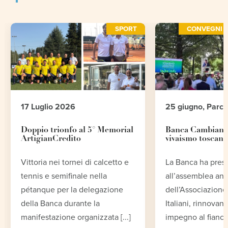
SPORT
CONVEGNI E
17 Luglio 2026
25 giugno, Parc
Doppio trionfo al 5° Memorial
Banca Cambiano 
ArtigianCredito
vivaismo toscano
Vittoria nei tornei di calcetto e
La Banca ha pres
tennis e semifinale nella
all’assemblea an
pétanque per la delegazione
dell’Associazione 
della Banca durante la
Italiani, rinnovand
manifestazione organizzata [...]
impegno al fianco