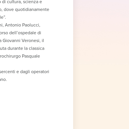
o di cultura, scienza e
ovo, dove quotidianamente
le”.
ni, Antonio Paolucci,
corso dell’ospedale di
ta Giovanni Veronesi, il
nuta durante la classica
eurochirurgo Pasquale
ercenti e dagli operatori
ano.