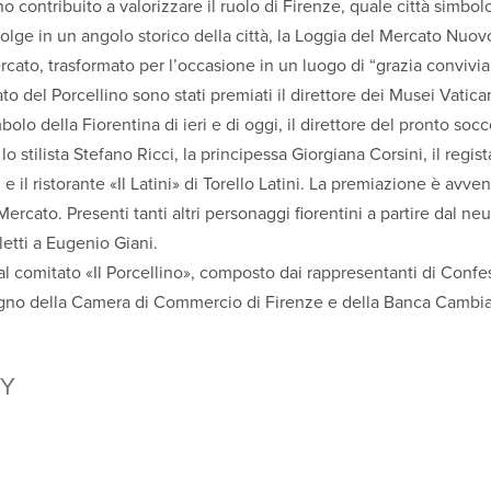
o contribuito a valorizzare il ruolo di Firenze, quale città simbol
 svolge in un angolo storico della città, la Loggia del Mercato Nu
ercato, trasformato per l’occasione in un luogo di “grazia convivia
to del Porcellino sono stati premiati il direttore dei Musei Vatica
olo della Fiorentina di ieri e di oggi, il direttore del pronto soc
lo stilista Stefano Ricci, la principessa Giorgiana Corsini, il regis
 e il ristorante «Il Latini» di Torello Latini. La premiazione è avve
Mercato. Presenti tanti altri personaggi fiorentini a partire dal n
etti a Eugenio Giani.
 comitato «Il Porcellino», composto dai rappresentanti di Confes
egno della Camera di Commercio di Firenze e della Banca Cambi
Y