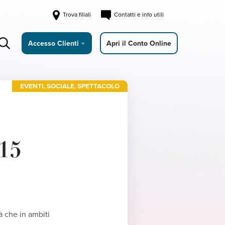
Trova filiali
Contatti e info utili
Accesso Clienti
Apri il Conto Online
EVENTI
,
SOCIALE
,
SPETTACOLO
15
à che in ambiti