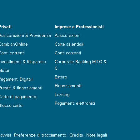
Privati
Imprese e Professionisti
Assicurazioni & Previdenza
Assicurazioni
CambianOnline
Carte aziendali
Conti correnti
Conti correnti
Investimenti & Risparmio
Corporate Banking MITO &
C.
Mutui
Estero
Pagamenti Digitali
Finanziamenti
Prestiti & finanziamenti
Leasing
Carte di pagamento
Pagamenti elettronici
Blocco carte
avvisi
Preferenze di tracciamento
Credits
Note legali