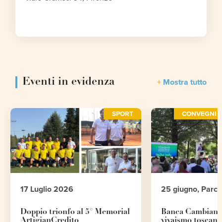
Eventi in evidenza
Mostra tutto
SPORT
CONVEGNI E
17 Luglio 2026
25 giugno, Parc
Doppio trionfo al 5° Memorial
Banca Cambiano 
ArtigianCredito
vivaismo toscano