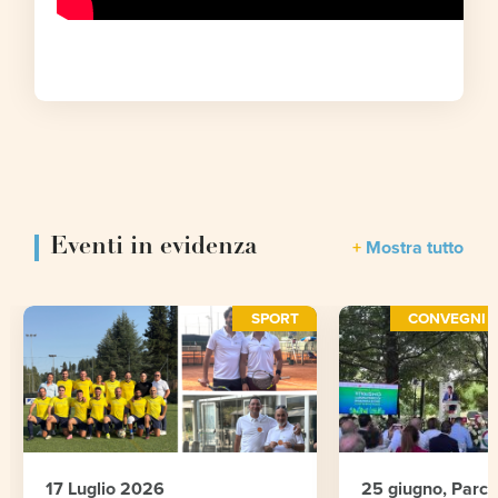
Eventi in evidenza
Mostra tutto
SPORT
CONVEGNI E
17 Luglio 2026
25 giugno, Parc