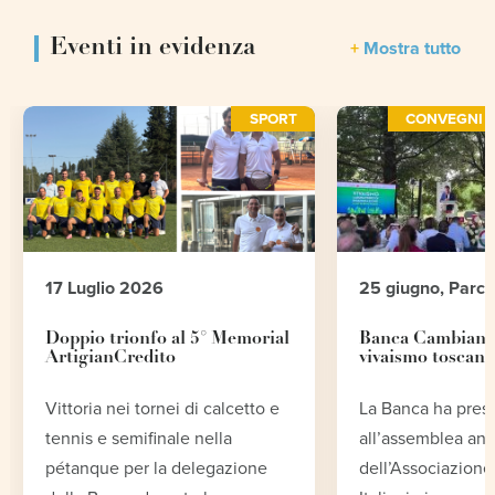
Eventi in evidenza
Mostra tutto
SPORT
CONVEGNI E
17 Luglio 2026
25 giugno, Parc
Doppio trionfo al 5° Memorial
Banca Cambiano 
ArtigianCredito
vivaismo toscano
Vittoria nei tornei di calcetto e
La Banca ha pres
tennis e semifinale nella
all’assemblea an
pétanque per la delegazione
dell’Associazione 