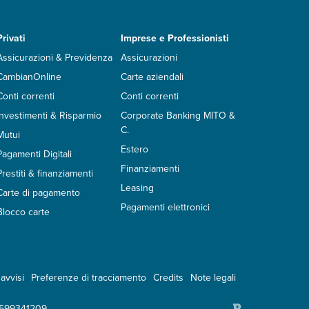
Privati
Imprese e Professionisti
Assicurazioni & Previdenza
Assicurazioni
CambianOnline
Carte aziendali
Conti correnti
Conti correnti
Investimenti & Risparmio
Corporate Banking MITO &
C.
Mutui
Estero
Pagamenti Digitali
Finanziamenti
Prestiti & finanziamenti
Leasing
Carte di pagamento
Pagamenti elettronici
Blocco carte
avvisi
Preferenze di tracciamento
Credits
Note legali
2599341209