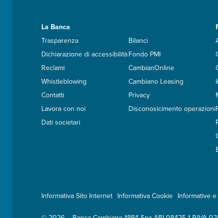
La Banca
Trasparenza
Bilanci
Dichiarazione di accessibilità
Fondo PMI
Reclami
CambianOnline
Whistleblowing
Cambiano Leasing
Contatti
Privacy
Lavora con noi
Disconosicimento operazioni
Dati societari
Informativa Sito Internet
Informativa Cookie
Informative e 
© 2026 – Banca Cambiano 1884 Spa ABI-08425-1 P.IVA-0