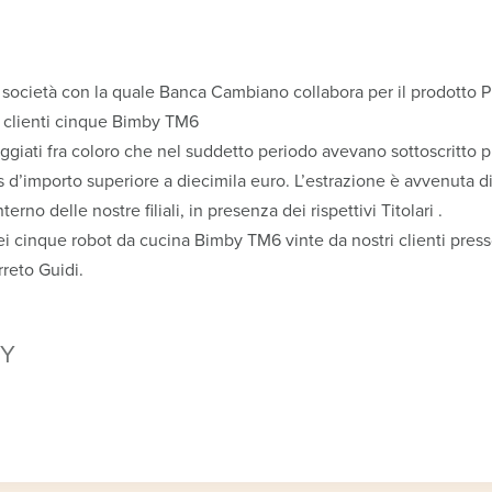
, società con la quale Banca Cambiano collabora per il prodott
ri clienti cinque Bimby TM6
teggiati fra coloro che nel suddetto periodo avevano sottoscritto pr
s d’importo superiore a diecimila euro. L’estrazione è avvenuta di
terno delle nostre filiali, in presenza dei rispettivi Titolari .
i cinque robot da cucina Bimby TM6 vinte da nostri clienti presso l
reto Guidi.
Y