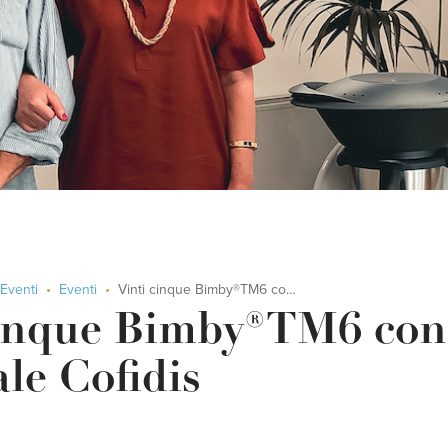
Eventi
Eventi
Vinti cinque Bimby®TM6 con prestito personale Cofidis
cinque Bimby®TM6 con 
le Cofidis