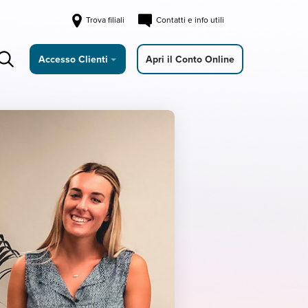
Trova filiali
Contatti e info utili
Accesso Clienti
Apri il Conto Online