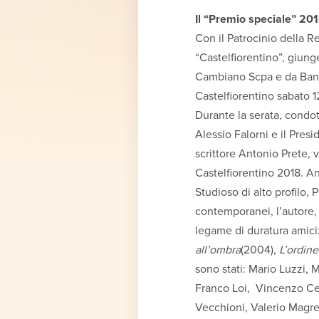
Il “Premio speciale” 20
Con il Patrocinio della R
“Castelfiorentino”, giung
Cambiano Scpa e da Banca
Castelfiorentino sabato 1
Durante la serata, condot
Alessio Falorni e il Pres
scrittore Antonio Prete, v
Castelfiorentino 2018. An
Studioso di alto profilo, 
contemporanei, l’autore, 
legame di duratura amici
all’ombra
(2004),
L’ordin
sono stati: Mario Luzzi, 
Franco Loi, Vincenzo Cer
Vecchioni, Valerio Magrell