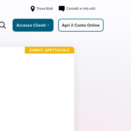
Trova filiali
Contatti e info utili
Accesso Clienti
Apri il Conto Online
EVENTI
,
SPETTACOLO