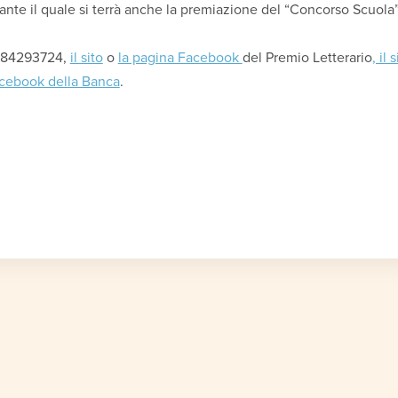
rante il quale si terrà anche la premiazione del “Concorso Scuola”
3384293724,
il sito
o
la pagina Facebook
del Premio Letterario
, il 
acebook della Banca
.