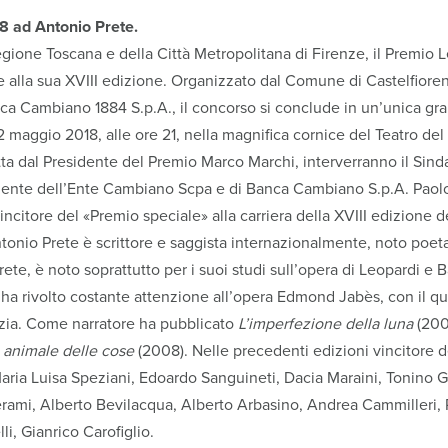
18 ad Antonio Prete.
egione Toscana e della Città Metropolitana di Firenze, il Premio L
e alla sua XVIII edizione. Organizzato dal Comune di Castelfiorent
 Cambiano 1884 S.p.A., il concorso si conclude in un’unica gra
2 maggio 2018, alle ore 21, nella magnifica cornice del Teatro del
ta dal Presidente del Premio Marco Marchi, interverranno il Sind
idente dell’Ente Cambiano Scpa e di Banca Cambiano S.p.A. Paolo 
incitore del «Premio speciale» alla carriera della XVIII edizione d
tonio Prete è scrittore e saggista internazionalmente, noto poeta,
Prete, è noto soprattutto per i suoi studi sull’opera di Leopardi e B
ha rivolto costante attenzione all’opera Edmond Jabès, con il qu
zia. Come narratore ha pubblicato
L’imperfezione della luna
(200
e animale delle cose
(2008). Nelle precedenti edizioni vincitore d
Maria Luisa Speziani, Edoardo Sanguineti, Dacia Maraini, Tonino G
ami, Alberto Bevilacqua, Alberto Arbasino, Andrea Cammilleri, 
i, Gianrico Carofiglio.