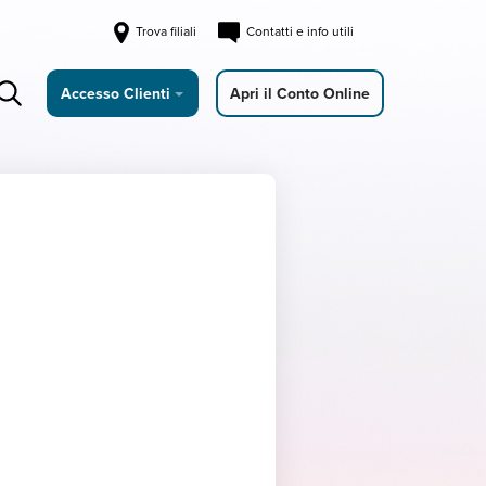
Trova filiali
Contatti e info utili
Accesso Clienti
Apri il Conto Online