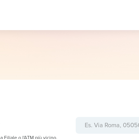
a
la Filiale o l'ATM più vicino.