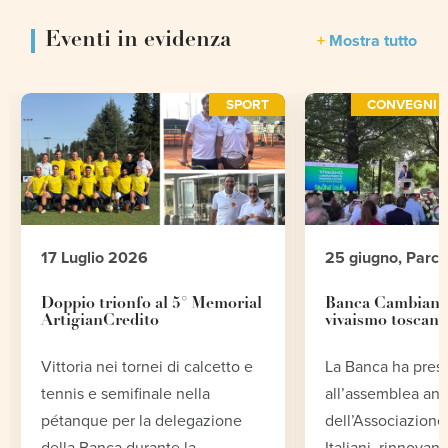
Eventi in evidenza
Mostra tutto
SPORT
CONVEGNI E
17 Luglio 2026
25 giugno, Parc
Doppio trionfo al 5° Memorial
Banca Cambiano 
ArtigianCredito
vivaismo toscano
Vittoria nei tornei di calcetto e
La Banca ha pres
tennis e semifinale nella
all’assemblea an
pétanque per la delegazione
dell’Associazione 
della Banca durante la
Italiani, rinnovand