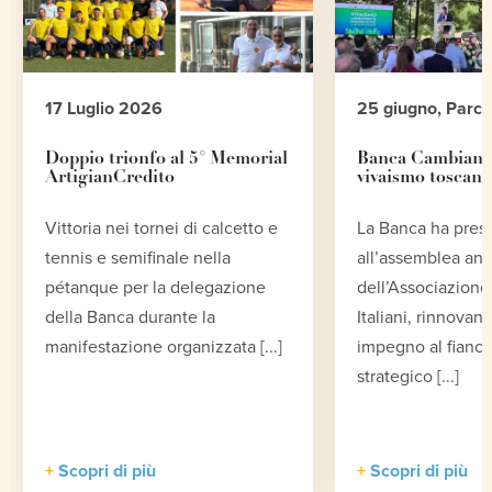
17 Luglio 2026
25 giugno, Parc
Doppio trionfo al 5° Memorial
Banca Cambiano 
ArtigianCredito
vivaismo toscano
Vittoria nei tornei di calcetto e
La Banca ha pres
tennis e semifinale nella
all’assemblea an
pétanque per la delegazione
dell’Associazione 
della Banca durante la
Italiani, rinnovand
manifestazione organizzata [...]
impegno al fianco
strategico [...]
Scopri di più
Scopri di più