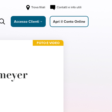
Trova filiali
Contatti e info utili
Accesso Clienti
Apri il Conto Online
FOTO E VIDEO
 meyer