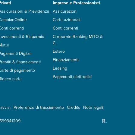
Privati
Imprese e Professionisti
Assicurazioni & Previdenza
Assicurazioni
CambianOnline
Carte aziendali
Conti correnti
Conti correnti
Investimenti & Risparmio
Corporate Banking MITO &
C.
Mutui
Estero
Pagamenti Digitali
Finanziamenti
Prestiti & finanziamenti
Leasing
Carte di pagamento
Pagamenti elettronici
Blocco carte
avvisi
Preferenze di tracciamento
Credits
Note legali
2599341209