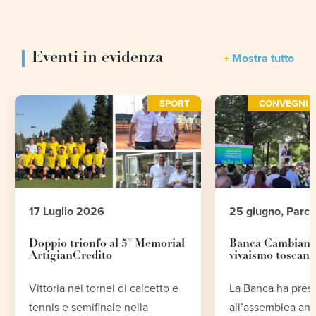
Eventi in evidenza
Mostra tutto
SPORT
CONVEGNI E
17 Luglio 2026
25 giugno, Parc
Doppio trionfo al 5° Memorial
Banca Cambiano 
ArtigianCredito
vivaismo toscano
Vittoria nei tornei di calcetto e
La Banca ha pres
tennis e semifinale nella
all’assemblea an