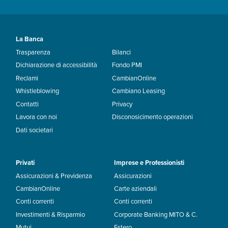
La Banca
Trasparenza
Bilanci
Dichiarazione di accessibilità
Fondo PMI
Reclami
CambianOnline
Whistleblowing
Cambiano Leasing
Contatti
Privacy
Lavora con noi
Disconosicimento operazioni
Dati societari
Privati
Imprese e Professionisti
Assicurazioni & Previdenza
Assicurazioni
CambianOnline
Carte aziendali
Conti correnti
Conti correnti
Investimenti & Risparmio
Corporate Banking MITO & C.
Mutui
Estero