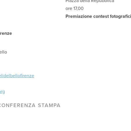
Piazza della Repubblica
ore 17,00
Premiazione contest fotografic
irenze
ello
idelbellofirenze
org
CONFERENZA STAMPA