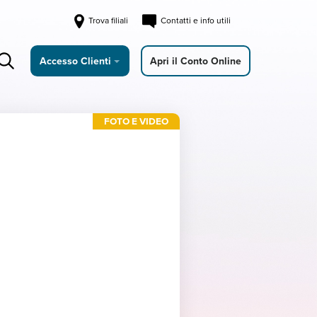
Trova filiali
Contatti e info utili
Accesso Clienti
Apri il Conto Online
FOTO E VIDEO