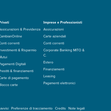
Privati
Imprese e Professionisti
Assicurazioni & Previdenza
Assicurazioni
CambianOnline
Carte aziendali
Conti correnti
Conti correnti
Investimenti & Risparmio
Corporate Banking MITO &
C.
Mutui
Estero
Pagamenti Digitali
Finanziamenti
Prestiti & finanziamenti
Leasing
Carte di pagamento
Pagamenti elettronici
Blocco carte
avvisi
Preferenze di tracciamento
Credits
Note legali