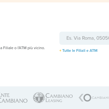
a
la Filiale o l'ATM più vicino.
Tutte le Filiali e ATM