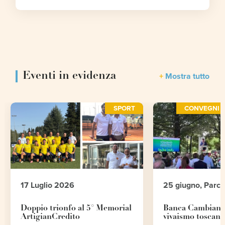
Eventi in evidenza
Mostra tutto
SPORT
CONVEGNI E
17 Luglio 2026
25 giugno, Parc
Doppio trionfo al 5° Memorial
Banca Cambiano 
ArtigianCredito
vivaismo toscano