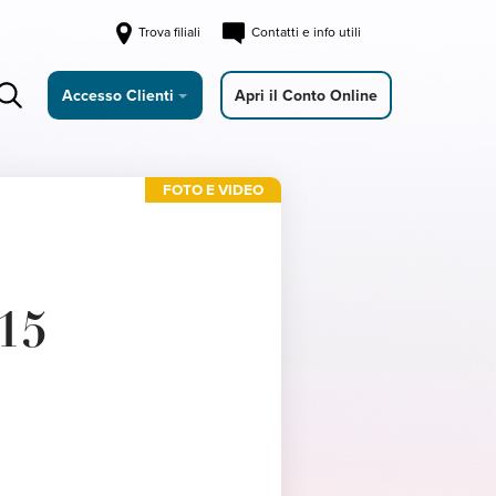
Trova filiali
Contatti e info utili
Accesso Clienti
Apri il Conto Online
FOTO E VIDEO
15