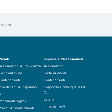
Privati
Imprese e Professionisti
Assicurazioni & Previdenza
Assicurazioni
CambianOnline
Carte aziendali
Conti correnti
Conti correnti
Investimenti & Risparmio
Corporate Banking MITO &
C.
Mutui
Estero
Pagamenti Digitali
Finanziamenti
Prestiti & finanziamenti