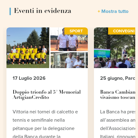
Eventi in evidenza
Mostra tutto
SPORT
CONVEGNI E
17 Luglio 2026
25 giugno, Parc
Doppio trionfo al 5° Memorial
Banca Cambiano 
ArtigianCredito
vivaismo toscano
Vittoria nei tornei di calcetto e
La Banca ha pres
tennis e semifinale nella
all’assemblea an
pétanque per la delegazione
dell’Associazione 
della Banca durante la
Italiani, rinnovand