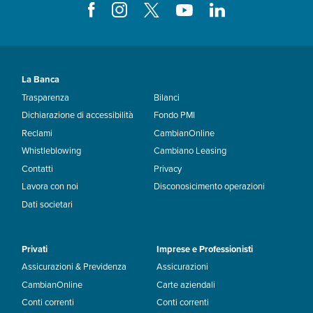
La Banca
Trasparenza
Bilanci
Dichiarazione di accessibilità
Fondo PMI
Reclami
CambianOnline
Whistleblowing
Cambiano Leasing
Contatti
Privacy
Lavora con noi
Disconosicimento operazioni
Dati societari
Privati
Imprese e Professionisti
Assicurazioni & Previdenza
Assicurazioni
CambianOnline
Carte aziendali
Conti correnti
Conti correnti