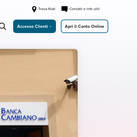
Trova filiali
Contatti e info utili
Accesso Clienti
Apri il Conto Online