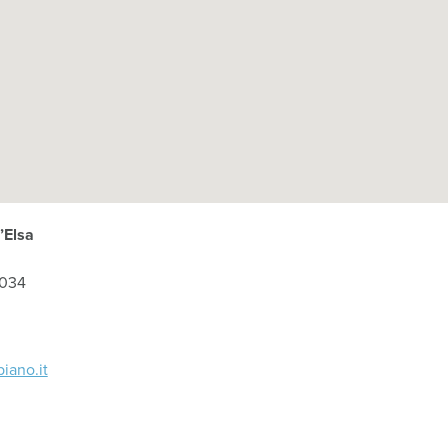
’Elsa
034
iano.it