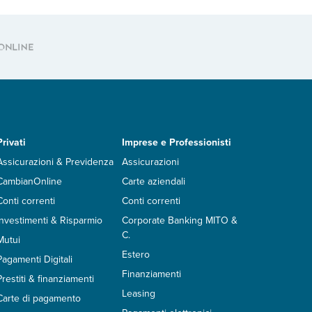
Privati
Imprese e Professionisti
Assicurazioni & Previdenza
Assicurazioni
CambianOnline
Carte aziendali
Conti correnti
Conti correnti
Investimenti & Risparmio
Corporate Banking MITO &
C.
Mutui
Estero
Pagamenti Digitali
Finanziamenti
Prestiti & finanziamenti
Leasing
Carte di pagamento