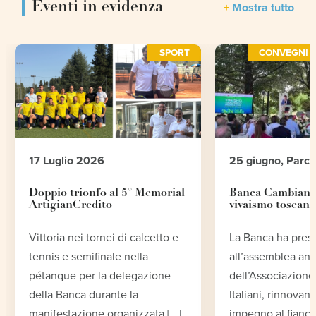
Eventi in evidenza
Mostra tutto
SPORT
CONVEGNI E
17 Luglio 2026
25 giugno, Parc
Doppio trionfo al 5° Memorial
Banca Cambiano 
ArtigianCredito
vivaismo toscano
Vittoria nei tornei di calcetto e
La Banca ha pres
tennis e semifinale nella
all’assemblea an
pétanque per la delegazione
dell’Associazione 
della Banca durante la
Italiani, rinnovand
manifestazione organizzata [...]
impegno al fianco