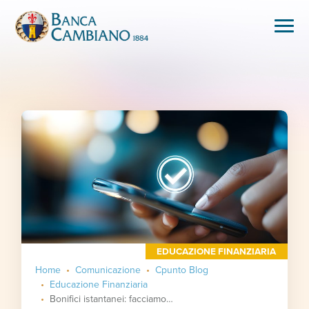
EDUCAZIONE FINANZIARIA
Home
Comunicazione
Cpunto Blog
Educazione Finanziaria
Bonifici istantanei: facciamo chiarezza