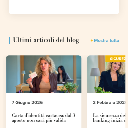
Ultimi articoli del blog
Mostra tutto
SICUREZ
7 Giugno 2026
2 Febbraio 2026
Carta d’identità cartacea: dal 3
La sicurezza del
agosto non sarà più valida
banking inizia d