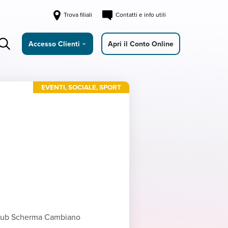
Trova filiali
Contatti e info utili
Accesso Clienti
Apri il Conto Online
EVENTI
,
SOCIALE
,
SPORT
 Club Scherma Cambiano