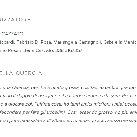
NIZZATORE
NA CAZZATO
iccardi, Fabrizio Di Rosa, Mariangela Castagnoli, Gabriella Meni
ario Rosati Elena Cazzato: 338 3167357
DELLA QUERCIA
ei una Quercia, perché è molto grossa, così faccio ombra quando 
ano il doppio di ossigeno e l’anidride carbonica la sera. Poi ci 
 a giocare poi, l’ultima cosa, ho tanti amici migliori: i miei uccel
 fecondare per fare gli uccellini. Così, essendo grosso, ho più ami
i non potevano salire sull’albero ed io rimango solo senza nessun