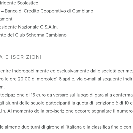
irigente Scolastico
– Banca di Credito Cooperativo di Cambiano
amenti
esidente Nazionale C.S.A.In.
nte del Club Scherma Cambiano
 E ISCRIZIONI
venire inderogabilmente ed esclusivamente dalle società per m
ro le ore 20,00 di mercoledì 6 aprile, via e-mail al seguente indir
m.
rtecipazione di 15 euro da versare sul luogo di gara alla conferma 
gli alunni delle scuole partecipanti la quota di iscrizione è di 10
.A.In. Al momento della pre-iscrizione occorre segnalare il numer
 almeno due turni di girone all’italiana e la classifica finale con 