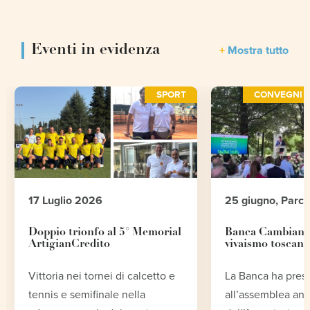
Eventi in evidenza
Mostra tutto
SPORT
CONVEGNI E
17 Luglio 2026
25 giugno, Parc
Doppio trionfo al 5° Memorial
Banca Cambiano 
ArtigianCredito
vivaismo toscano
Vittoria nei tornei di calcetto e
La Banca ha pres
tennis e semifinale nella
all’assemblea an