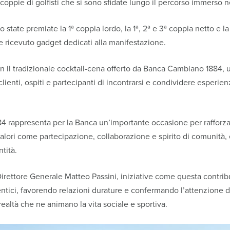
ppie di golfisti che si sono sfidate lungo il percorso immerso n
 state premiate la 1ª coppia lordo, la 1ª, 2ª e 3ª coppia netto e la 
e ricevuto gadget dedicati alla manifestazione.
on il tradizionale cocktail-cena offerto da Banca Cambiano 1884
ienti, ospiti e partecipanti di incontrarsi e condividere esperienz
84 rappresenta per la Banca un’importante occasione per rafforzar
valori come partecipazione, collaborazione e spirito di comunità
tità.
Direttore Generale Matteo Passini, iniziative come questa contrib
ntici, favorendo relazioni durature e confermando l’attenzione d
e realtà che ne animano la vita sociale e sportiva.