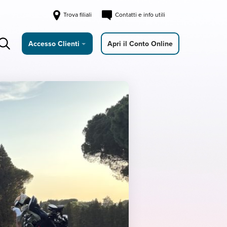
Trova filiali
Contatti e info utili
Accesso Clienti
Apri il Conto Online